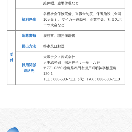
給休暇、慶弔休暇など
各種社会保険完備、退職金制度、保養施設（全国
福利厚生
10ヵ所）、マイカー通勤可、企業年金、社員スポ
ーツ大会など
応募書類
履歴書、職務履歴書
提出方法
持参又は郵送
受
大塚テクノ株式会社
付
人事総務部 採用担当：千葉・八谷
採用関係
〒771-0360 徳島県鳴門市瀬戸町明神字板屋島
連絡先
120-1
TEL：088-683-7111（代） FAX：088-683-7113