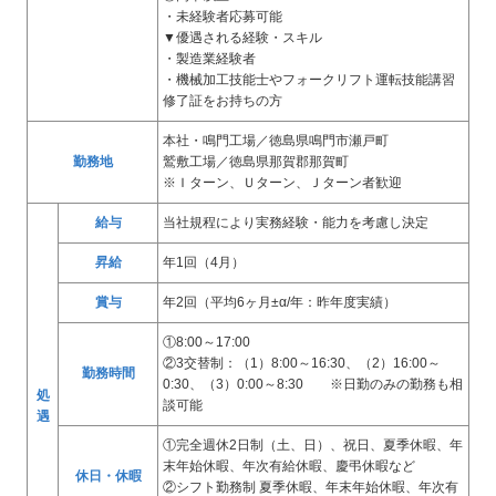
・未経験者応募可能
▼優遇される経験・スキル
・製造業経験者
・機械加工技能士やフォークリフト運転技能講習
修了証をお持ちの方
本社・鳴門工場／徳島県鳴門市瀬戸町
勤務地
鷲敷工場／徳島県那賀郡那賀町
※Ｉターン、Ｕターン、Ｊターン者歓迎
給与
当社規程により実務経験・能力を考慮し決定
昇給
年1回（4月）
賞与
年2回（平均6ヶ月±α/年：昨年度実績）
①8:00～17:00
②3交替制：（1）8:00～16:30、（2）16:00～
勤務時間
0:30、（3）0:00～8:30 ※日勤のみの勤務も相
処
談可能
遇
①完全週休2日制（土、日）、祝日、夏季休暇、年
末年始休暇、年次有給休暇、慶弔休暇など
休日・休暇
②シフト勤務制 夏季休暇、年末年始休暇、年次有