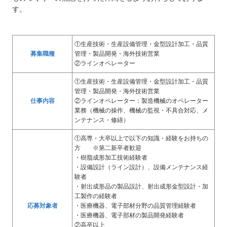
す。
①生産技術・生産設備管理・金型設計加工・品質
募集職種
管理・製品開発・海外技術営業
②ラインオペレーター
①生産技術・生産設備管理・金型設計加工・品質
管理・製品開発・海外技術営業
仕事内容
②ラインオペレーター：製造機械のオペレーター
業務（機械の操作、機械の監視・不具合対応、メ
ンテナンス・修繕）
①高専・大卒以上で以下の知識・経験をお持ちの
方 ※第二新卒者歓迎
・樹脂成形加工技術経験者
・設備設計（ライン設計）、設備メンテナンス経
験者
・射出成形品の製品設計、射出成形金型設計・加
工製作の経験者
応募対象者
・医療機器、電子部材分野の品質管理経験者
・医療機器、電子部材の製品開発経験者
②高卒以上