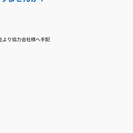
社より協力会社様へ手配
）